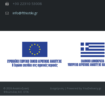
+30 22310 53008
info@fthiotiki.gr
© 2026 Αναπτυξιακή
Διαχείριση
| Powered by YouDelivery.gr
Φθιώτιδας Α.Ε. ΟΤΑ