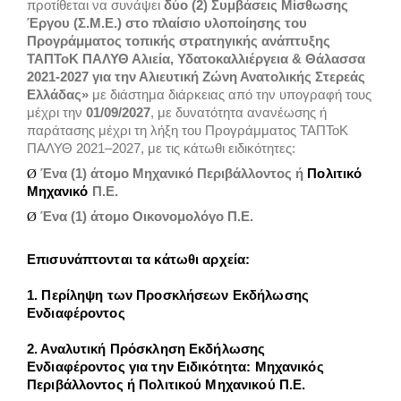
προτίθεται να συνάψει
δύο (2)
Συμβάσεις Μίσθωσης
Έργου (Σ.Μ.Ε.)
στο πλαίσιο υλοποίησης του
Προγράμματος τοπικής στρατηγικής ανάπτυξης
ΤΑΠΤοΚ ΠΑΛΥΘ Αλιεία, Υδατοκαλλιέργεια & Θάλασσα
2021-2027 για την Αλιευτική Ζώνη Ανατολικής Στερεάς
Ελλάδας»
με διάστημα διάρκειας
από την υπογραφή τους
μέχρι
την
01/09/2027
, με δυνατότητα ανανέωσης ή
παράτασης μέχρι τη λήξη του Προγράμματος ΤΑΠΤοΚ
ΠΑΛΥΘ 2021–2027
, με τις κάτωθι ειδικότητες:
Ένα (1) άτομο
Μηχανικό Περιβάλλοντος ή
Πολιτικό
Ø
Μηχανικό
Π.Ε.
Ένα (1) άτομο
Οικονομολόγο Π.Ε.
Ø
Επισυνάπτονται τα κάτωθι αρχεία:
1. Περίληψη των Προσκλήσεων Εκδήλωσης
Ενδιαφέροντος
2. Αναλυτική Πρόσκληση Εκδήλωσης
Ενδιαφέροντος για την Ειδικότητα: Μηχανικός
Περιβάλλοντος ή Πολιτικού Μηχανικού Π.Ε.