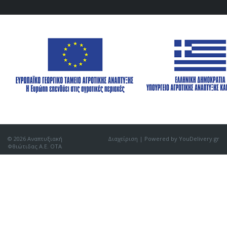
© 2026 Αναπτυξιακή
Διαχείριση
| Powered by YouDelivery.gr
Φθιώτιδας Α.Ε. ΟΤΑ