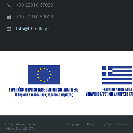
+30 22310 67029
+30 22310 53008
info@fthiotiki.gr
© 2026 Αναπτυξιακή
Διαχείριση
| Powered by YouDelivery.gr
Φθιώτιδας Α.Ε. ΟΤΑ