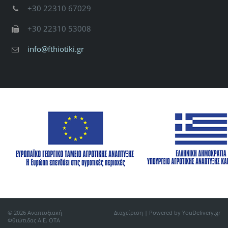
+30 22310 67029
+30 22310 53008
info@fthiotiki.gr
© 2026 Αναπτυξιακή
Διαχείριση
| Powered by YouDelivery.gr
Φθιώτιδας Α.Ε. ΟΤΑ