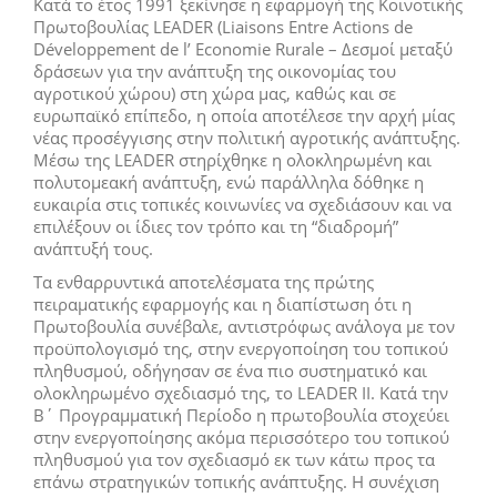
Κατά το έτος 1991 ξεκίνησε η εφαρμογή της Κοινοτικής
Πρωτοβουλίας LEADER (Liaisons Entre Actions de
Développement de l’ Economie Rurale – Δεσμοί μεταξύ
δράσεων για την ανάπτυξη της οικονομίας του
αγροτικού χώρου) στη χώρα μας, καθώς και σε
ευρωπαϊκό επίπεδο, η οποία αποτέλεσε την αρχή μίας
νέας προσέγγισης στην πολιτική αγροτικής ανάπτυξης.
Μέσω της LEADER στηρίχθηκε η ολοκληρωμένη και
πολυτομεακή ανάπτυξη, ενώ παράλληλα δόθηκε η
ευκαιρία στις τοπικές κοινωνίες να σχεδιάσουν και να
επιλέξουν οι ίδιες τον τρόπο και τη “διαδρομή”
ανάπτυξή τους.
Τα ενθαρρυντικά αποτελέσματα της πρώτης
πειραματικής εφαρμογής και η διαπίστωση ότι η
Πρωτοβουλία συνέβαλε, αντιστρόφως ανάλογα με τον
προϋπολογισμό της, στην ενεργοποίηση του τοπικού
πληθυσμού, οδήγησαν σε ένα πιο συστηματικό και
ολοκληρωμένο σχεδιασμό της, το LEADER II. Κατά την
Β΄ Προγραμματική Περίοδο η πρωτοβουλία στοχεύει
στην ενεργοποίησης ακόμα περισσότερο του τοπικού
πληθυσμού για τον σχεδιασμό εκ των κάτω προς τα
επάνω στρατηγικών τοπικής ανάπτυξης. Η συνέχιση