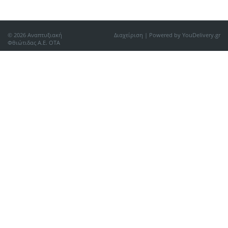
© 2026 Αναπτυξιακή
Διαχείριση
| Powered by YouDelivery.gr
Φθιώτιδας Α.Ε. ΟΤΑ