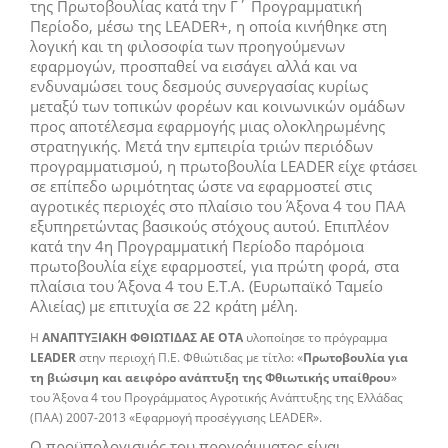
της Πρωτοβουλίας κατά την Γ΄ Προγραμματική
Περίοδο, μέσω της LEADER+, η οποία κινήθηκε στη
λογική και τη φιλοσοφία των προηγούμενων
εφαρμογών, προσπαθεί να εισάγει αλλά και να
ενδυναμώσει τους δεσμούς συνεργασίας κυρίως
μεταξύ των τοπικών φορέων και κοινωνικών ομάδων
προς αποτέλεσμα εφαρμογής μιας ολοκληρωμένης
στρατηγικής. Μετά την εμπειρία τριών περιόδων
προγραμματισμού, η πρωτοβουλία LEADER είχε φτάσει
σε επίπεδο ωριμότητας ώστε να εφαρμοστεί στις
αγροτικές περιοχές στο πλαίσιο του Άξονα 4 του ΠΑΑ
εξυπηρετώντας βασικούς στόχους αυτού. Επιπλέον
κατά την 4η Προγραμματική Περίοδο παρόμοια
πρωτοβουλία είχε εφαρμοστεί, για πρώτη φορά, στα
πλαίσια του Άξονα 4 του Ε.Τ.Α. (Ευρωπαϊκό Ταμείο
Αλιείας) με επιτυχία σε 22 κράτη μέλη.
Η
ΑΝΑΠΤΥΞΙΑΚΗ ΦΘΙΩΤΙΔΑΣ ΑΕ ΟΤΑ
υλοποίησε το πρόγραμμα
LEADER
στην περιοχή Π.Ε. Φθιώτιδας με τίτλο: «
Πρωτοβουλία για
τη βιώσιμη και αειφόρο ανάπτυξη της Φθιωτικής υπαίθρου
»
του Άξονα 4 του Προγράμματος Αγροτικής Ανάπτυξης της Ελλάδας
(ΠΑΑ) 2007-2013 «Εφαρμογή προσέγγισης LEADER».
Ο προϋπολογισμός του προγράμματος είναι