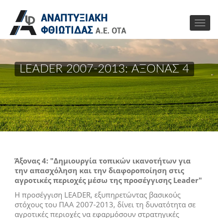
LEADER 2007-2013: ΑΞΟΝΑΣ 4
Άξονας 4: "Δημιουργία τοπικών ικανοτήτων για
την απασχόληση και την διαφοροποίηση στις
αγροτικές περιοχές μέσω της προσέγγισης Leader"
Η προσέγγιση LEADER, εξυπηρετώντας βασικούς
στόχους του ΠΑΑ 2007-2013, δίνει τη δυνατότητα σε
αγροτικές περιοχές να εφαρμόσουν στρατηγικές