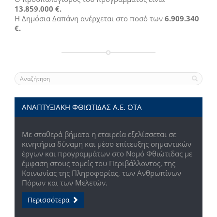
13.859.000 €.
Η Δημόσια Δαπάνη ανέρχεται στο ποσό των
6.909.340
€.
ΑΝΑΠΤΥΞΙΑΚΗ ΦΘΙΩΤΙΔΑΣ Α.Ε. ΟΤΑ
Με σταθερά βήματα η εταιρεία εξελίσσεται σε
κινητήρια δύναμη και μέσο επίτευξης σημαντικών
έργων και προγραμμάτων στο Νομό Φθιώτιδας με
έμφαση στους τομείς του Περιβάλλοντος, της
Κοινωνίας της Πληροφορίας, των Ανθρωπίνων
Πόρων και των Μελετών.
Περισσότερα