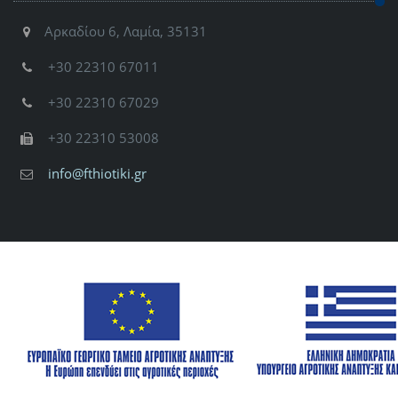
Αρκαδίου 6, Λαμία, 35131
+30 22310 67011
+30 22310 67029
+30 22310 53008
info@fthiotiki.gr