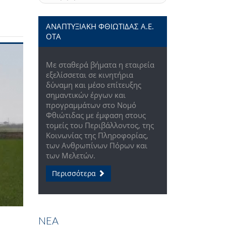
ΑΝΑΠΤΥΞΙΑΚΗ ΦΘΙΩΤΙΔΑΣ Α.Ε.
ΟΤΑ
Με σταθερά βήματα η εταιρεία
εξελίσσεται σε κινητήρια
δύναμη και μέσο επίτευξης
σημαντικών έργων και
προγραμμάτων στο Νομό
Φθιώτιδας με έμφαση στους
τομείς του Περιβάλλοντος, της
Κοινωνίας της Πληροφορίας,
των Ανθρωπίνων Πόρων και
των Μελετών.
Περισσότερα
ΝΕΑ