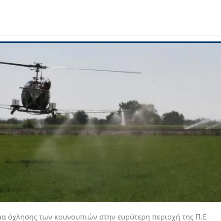
μα όχλησης των κουνουπιών στην ευρύτερη περιοχή της Π.Ε