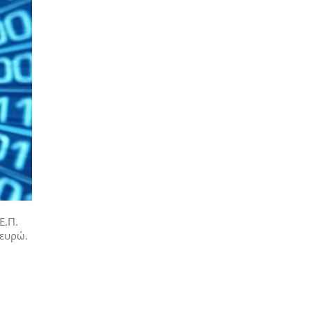
Ε.Π.
 ευρώ.