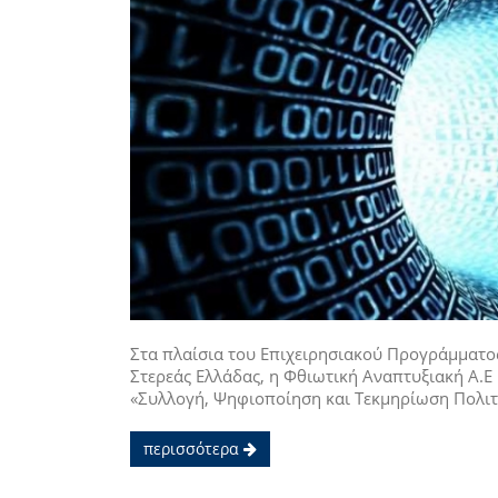
Στα πλαίσια του Επιχειρησιακού Προγράμματος
Στερεάς Ελλάδας, η Φθιωτική Αναπτυξιακή Α.Ε
«Συλλογή, Ψηφιοποίηση και Τεκμηρίωση Πολιτι
περισσότερα