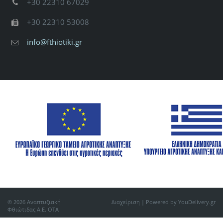
+30 22310 67029
+30 22310 53008
info@fthiotiki.gr
© 2026 Αναπτυξιακή
Διαχείριση
| Powered by YouDelivery.gr
Φθιώτιδας Α.Ε. ΟΤΑ