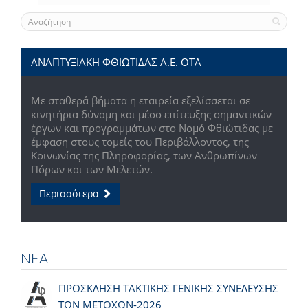
ΑΝΑΠΤΥΞΙΑΚΗ ΦΘΙΩΤΙΔΑΣ Α.Ε. ΟΤΑ
Με σταθερά βήματα η εταιρεία εξελίσσεται σε
κινητήρια δύναμη και μέσο επίτευξης σημαντικών
έργων και προγραμμάτων στο Νομό Φθιώτιδας με
έμφαση στους τομείς του Περιβάλλοντος, της
Κοινωνίας της Πληροφορίας, των Ανθρωπίνων
Πόρων και των Μελετών.
Περισσότερα
ΝΕΑ
ΠΡΟΣΚΛΗΣΗ ΤΑΚΤΙΚΗΣ ΓΕΝΙΚΗΣ ΣΥΝΕΛΕΥΣΗΣ
ΤΩΝ ΜΕΤΟΧΩΝ-2026