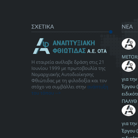
ΣΧΕΤΙΚΑ
ΝΕΑ
ΜΕΤΟΧ
Η εταιρεία ανέλαβε δράση στις 21
Ιουνίου 1999 με πρωτοβουλία της
Νομαρχιακής Αυτοδιοίκησης
για τη
Φθιώτιδας με τη φιλοδοξία και τον
Έργου (
στόχο να συμβάλλει στην
ανάπτυξη
του τόπου -->
ειδικότ
ΠΑΛΥΘ 
για τη
Έργου (