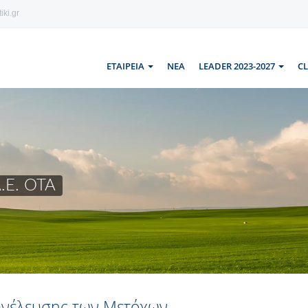
iki.gr
ΕΤΑΙΡΕΙΑ
ΝΕΑ
LEADER 2023-2027
C
.Ε. ΟΤΑ
υνέλευσης των Μετόχων