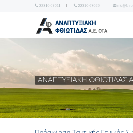
22310 67011
22310 67029
info@fthiot
ΑΝΑΠΤΥΞΙΑΚΗ ΦΘΙΩΤΙΔΑΣ Α
Πρόσκληση Τακτικής Γενικής Σ