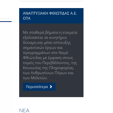
ΑΝΑΠΤΥΞΙΑΚΗ ΦΘΙΩΤΙΔΑΣ Α.Ε.
ΟΤΑ
Με σταθερά βήματα η εταιρεία
εξελίσσεται σε κινητήρια
δύναμη και μέσο επίτευξης
σημαντικών έργων και
προγραμμάτων στο Νομό
Φθιώτιδας με έμφαση στους
τομείς του Περιβάλλοντος, της
Κοινωνίας της Πληροφορίας,
των Ανθρωπίνων Πόρων και
των Μελετών.
Περισσότερα
ΝΕΑ