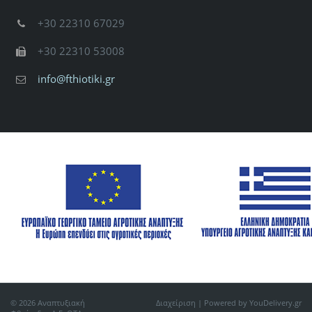
+30 22310 67029
+30 22310 53008
info@fthiotiki.gr
© 2026 Αναπτυξιακή
Διαχείριση
| Powered by YouDelivery.gr