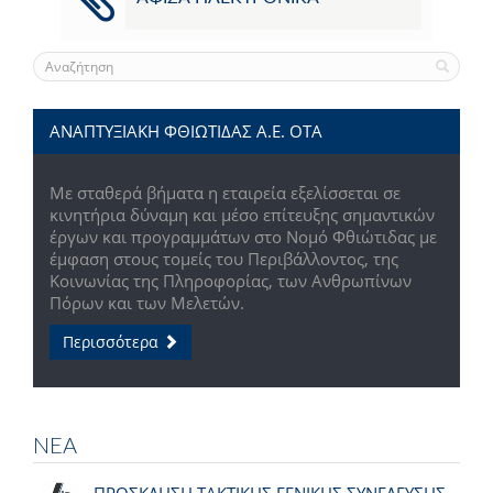
ΑΝΑΠΤΥΞΙΑΚΗ ΦΘΙΩΤΙΔΑΣ Α.Ε. ΟΤΑ
Με σταθερά βήματα η εταιρεία εξελίσσεται σε
κινητήρια δύναμη και μέσο επίτευξης σημαντικών
έργων και προγραμμάτων στο Νομό Φθιώτιδας με
έμφαση στους τομείς του Περιβάλλοντος, της
Κοινωνίας της Πληροφορίας, των Ανθρωπίνων
Πόρων και των Μελετών.
Περισσότερα
ΝΕΑ