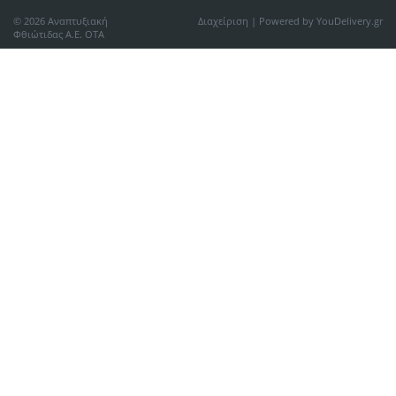
© 2026 Αναπτυξιακή
Διαχείριση
| Powered by YouDelivery.gr
Φθιώτιδας Α.Ε. ΟΤΑ