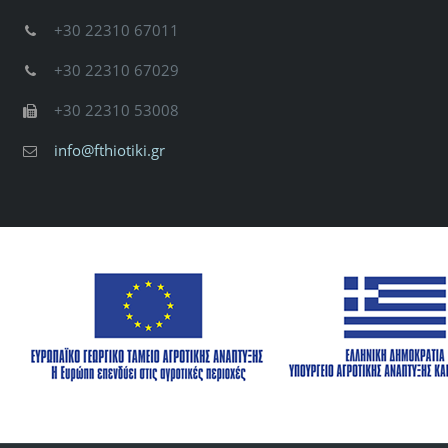
+30 22310 67011
+30 22310 67029
+30 22310 53008
info@fthiotiki.gr