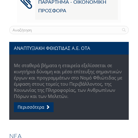
ΠΑΡΑΡΤΗΜΑ - ΟΙΚΟΝΟΜΙΚΗ
ΠΡΟΣΦΟΡΑ
ΑΝΑΠΤΥΞΙΑΚΗ ΦΘΙΩΤΙΔΑΣ Α.Ε. ΟΤΑ
Με σταθερά βήματα η εταιρεία εξελίσσεται σε
κινητήρια δύναμη και μέσο επίτευξης σημαντικών
έργων και προγραμμάτων στο Νομό Φθιώτιδας με
έμφαση στους τομείς του Περιβάλλοντος, της
Κοινωνίας της Πληροφορίας, των Ανθρωπίνων
Πόρων και των Μελετών.
Περισσότερα
ΝΕΑ