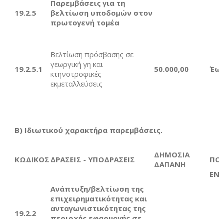
Παρεμβάσεις για τη
19.2.5
βελτίωση υποδομών στον
πρωτογενή τομέα
Βελτίωση πρόσβασης σε
γεωργική γη και
19.2.5.1
50.000,00
Έ
κτηνοτροφικές
εκμεταλλεύσεις
Β) Ιδιωτικού χαρακτήρα παρεμβάσεις.
ΔΗΜΟΣΙΑ
ΚΩΔΙΚΟΣ
ΔΡΑΣΕΙΣ - ΥΠΟΔΡΑΣΕΙΣ
Π
ΔΑΠΑΝΗ
ΕΝ
Ανάπτυξη/βελτίωση της
επιχειρηματικότητας και
ανταγωνιστικότητας της
19.2.2
περιοχής εφαρμογής σε