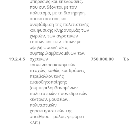
υπηρεσίες και επενδύσεις,
που συνδέονται με τον
πολιτισμό, με τη διατήρηση,
αποκατάσταση και
αναβάθμιση της πολιτιστικής
και φυσικής κληρονομιάς των
χωριών, των αγροτικών
τοπίων και των τόπων με
υψηλή φυσική αξία,
συμπεριλαμβανομένων των
19.2.4.5
σχετικών
7
5
0.000,00
Έ
κοινωνικοοικονομικών
πτυχών, καθώς και δράσεις
περιβαλλοντικής
ευαισθητοποίησης
(συμπεριλαμβανομένων
πολιτιστικών / συνεδριακών
κέντρων, μουσείων,
πολιτιστικών
χαρακτηριστικών της
υπαίθρου - μύλοι, γεφύρια
κ.λπ.)