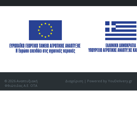
© 2026 Αναπτυξιακή
Διαχείριση
| Powered by YouDelivery.gr
Φθιώτιδας Α.Ε. ΟΤΑ