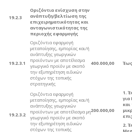
Οριζόντια ενίσχυση στην
ανάπτυξη/βελτίωση της
19.2.3
επιχειρηματικότητας και
ανταγωνιστικότητας της
περιοχής εφαρμογής
Οριζόντια εφαρμογή
μεταποίησης, εμπορίας και/ή
ανάπτυξης γεωργικών
προϊόντων με αποτέλεσμα
19.2.
3.1
4
0
0.000,00
Έως
γεωργικό προϊόν με σκοπό
την εξυπηρέτηση ειδικών
στόχων της τοπικής
στρατηγικής
1.
Έ
Οριζόντια εφαρμογή
για
μεταποίησης, εμπορίας και/ή
και
ανάπτυξης γεωργικών
2
00.000,00
μικ
προϊόντων με αποτέλεσμα μη
19.2.
3
.
2
επι
γεωργικό προϊόν με σκοπό
την εξυπηρέτηση ειδικών
2.
Έ
στόχων της τοπικής
Μεσ