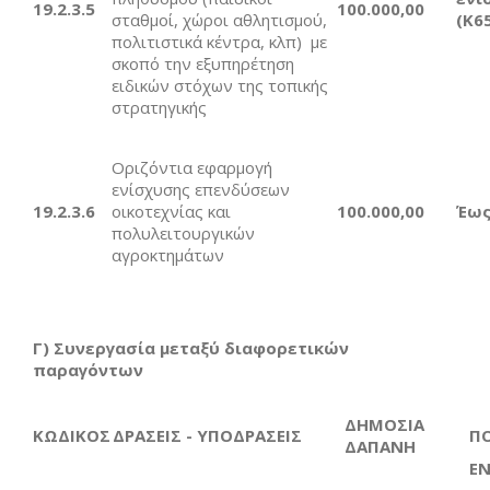
19.2.
3
.
5
1
00.000,00
σταθμοί, χώροι αθλητισμού,
(Κ6
πολιτιστικά κέντρα, κλπ) με
σκοπό την εξυπηρέτηση
ειδικών στόχων της τοπικής
στρατηγικής
Οριζόντια εφαρμογή
ενίσχυσης επενδύσεων
19.2.
3
.
6
οικοτεχνίας και
10
0.000,00
Έω
πολυλειτουργικών
αγροκτημάτων
Γ) Συνεργασία μεταξύ διαφορετικών
παραγόντων
ΔΗΜΟΣΙΑ
ΚΩΔΙΚΟΣ
ΔΡΑΣΕΙΣ - ΥΠΟΔΡΑΣΕΙΣ
Π
ΔΑΠΑΝΗ
ΕΝ