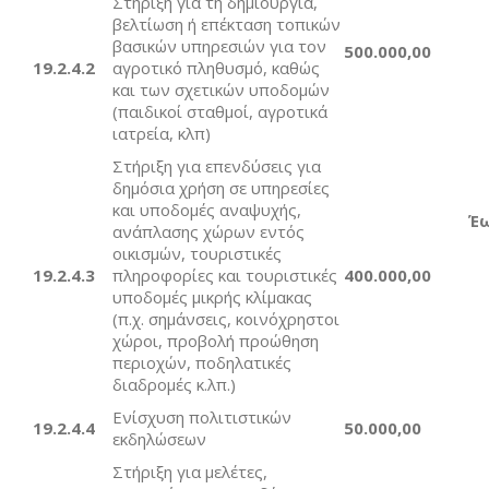
Στήριξη για τη δημιουργία,
βελτίωση ή επέκταση τοπικών
βασικών υπηρεσιών για τον
5
00.000,00
19.2.4.2
αγροτικό πληθυσμό, καθώς
και των σχετικών υποδομών
(παιδικοί σταθμοί, αγροτικά
ιατρεία, κλπ)
Στήριξη για επενδύσεις για
δημόσια χρήση σε υπηρεσίες
και υποδομές αναψυχής,
Έ
ανάπλασης χώρων εντός
οικισμών, τουριστικές
19.2.4.3
πληροφορίες και τουριστικές
40
0.000,00
υποδομές μικρής κλίμακας
(π.χ. σημάνσεις, κοινόχρηστοι
χώροι, προβολή προώθηση
περιοχών, ποδηλατικές
διαδρομές κ.λπ.)
Ενίσχυση πολιτιστικών
19.2.4.4
50.000,00
εκδηλώσεων
Στήριξη για μελέτες,