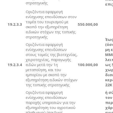
στρατηγικής
επι
Οριζόντια εφαρμογή
ενίσχυσης επενδύσεων στον
τομέα του τουρισμού με
19.2.
3
.
3
550
.000,00
σκοπό την εξυπηρέτηση
ειδικών στόχων της τοπικής
στρατηγικής
Έω
Οριζόντια εφαρμογή
(όσ
ενίσχυσης επενδύσεων
μη 
στους τομείς της βιοτεχνίας,
ΜΜΕ
χειροτεχνίας, παραγωγής
λει
19.2.
3
.
4
ειδών μετά την 1η
1
00.000,00
ως 
μεταποίηση, και του
χωρ
εμπορίου με σκοπό την
δια
εξυπηρέτηση ειδικών στόχων
κερ
της τοπικής στρατηγικής
22Κ
Οριζόντια εφαρμογή
ή σ
ενίσχυσης επενδύσεων
τον
παροχής υπηρεσιών για την
περ
εξυπηρέτηση του αγροτικού
χάρ
πληθυσμού (παιδικοί
ενι