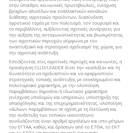
στην ύπαιθρο, κοινωνικές πρωτοβουλίες, ενίσχυση
βραχέων αλυσίδων και εναλλακτικών καναλιών
διάθεσης αγροτικών προϊόντων, διασύνδεση
αγροτικού τομέα με τον πολιτισμό, τον τουρισμό και
το περιβάλλον), αυξάνοντας σχετικές συνέργειες για
την αύξηση της ανταγωνιστικότητας και βιωσιμότητας
των αγροτικών περιοχών σύμφωνα με τον
αναπτυξιακό και στρατηγικό σχεδιασμό της χώρας για
την αγροτική ανάπτυξη.
Εστιάζοντας στις αγροτικές περιοχές και κοινωνίες, η
προσέγγιση CLLD/LEADER δίνει την «ευελιξία» και τη
δυνατότητα να σχεδιαστούν και να εφαρμοστούν
στρατηγικές τοπικής ανάπτυξης με ολοκληρωμένο και
πολυτομεακό χαρακτήρα, με την υλοποίηση
παρεμβάσεων δημοσίου ή ιδιωτικού χαρακτήρα
(ενίσχυση υποδομών και υπηρεσιών, υποστήριξη της
απασχόλησης και της επιχειρηματικότητας, υλοποίηση
«άυλων» παρεμβάσεων σε σχέση με τη δικτύωση και
την ανάπτυξη των τοπικών ικανοτήτων)
συνδυάζοντας έναν αριθμό εργαλείων και υπο-μέτρων
του ΕΓΤΑΑ, καθώς και δράσεων από το ΕΤΘΑ, το ΕΚΤ
και το ΕΤΠΑ (σε περίπτωση πολυταμειακής