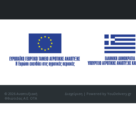
© 2026 Αναπτυξιακή
Διαχείριση
| Powered by YouDelivery.gr
Φθιώτιδας Α.Ε. ΟΤΑ