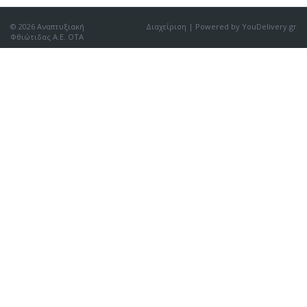
© 2026 Αναπτυξιακή
Διαχείριση
| Powered by YouDelivery.gr
Φθιώτιδας Α.Ε. ΟΤΑ