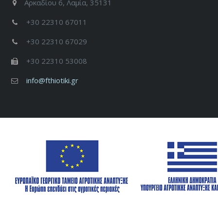
Αρκαδίου 6, Λαμία, 35131
+30 22310 67011
+30 22310 67029
+30 22310 53008
info@fthiotiki.gr