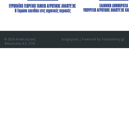
© 2026 Αναπτυξιακή
Διαχείριση
| Powered by YouDelivery.gr
Φθιώτιδας Α.Ε. ΟΤΑ