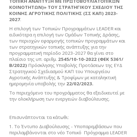
ΤΟΠΙΚΗ ΑΝΑΠΤΥΞΗ ΜΕ ΠΡΩΤΟΒΟΥΛΙΑΤΟΠΙΚΩΝ
ΚΟΙΝΟΤΗΤΩΝ)» ΤΟΥ ΣΤΡΑΤΗΓΙΚΟΥ ΣΧΕΔΙΟΥ ΤΗΣ
ΚΟΙΝΗΣ ΑΓΡΟΤΙΚΗΣ ΠΟΛΙΤΙΚΗΣ (ΣΣ ΚΑΠ) 2023-
2027
.
Η επιλογή των Τοπικών Προγραμμάτων LEADER και
ειδικότερα η επιλογή των Ομάδων Τοπικής Δράσης,
των περιοχών εφαρμογής τοπικών προγραμμάτων και
των στρατηγικών τοπικής ανάπτυξης για την
προγραμματική περίοδο 2023-2027 θα γίνει στο
πλαίσιο της υπ. αριθμ.
2545/10-10-2022 (ΦΕΚ 5361/
Β/2022)
Πρόσκλησης Υποβολής Προτάσεων της ΕΥΔ
Στρατηγικού Σχεδιασμού ΚΑΠ του Υπουργείου
Αγροτικής Ανάπτυξης & Τροφίμων με καταληκτική
ημερομηνία υποβολής την
22/02/2023.
Το περιεχόμενο του προγράμματος θα εξειδικευτεί με
την ολοκλήρωση των ενεργειών διαβούλευσης.
Επισυνάπτονται τα κάτωθι:
1. Το Έντυπο Διαβούλευσης - Υποπαρεμβάσεων που
περιλαμβάνονται στο νέο Τοπικό Πρόγραμμα LEADER