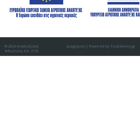
© 2026 Αναπτυξιακή
Διαχείριση
| Powered by YouDelivery.gr
Φθιώτιδας Α.Ε. ΟΤΑ