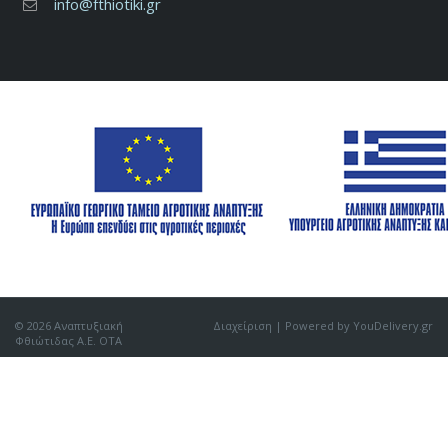
info@fthiotiki.gr
© 2026 Αναπτυξιακή
Διαχείριση
| Powered by YouDelivery.gr
Φθιώτιδας Α.Ε. ΟΤΑ