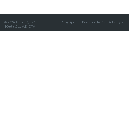
© 2026 Αναπτυξιακή
Διαχείριση
| Powered by YouDelivery.gr
Φθιώτιδας Α.Ε. ΟΤΑ