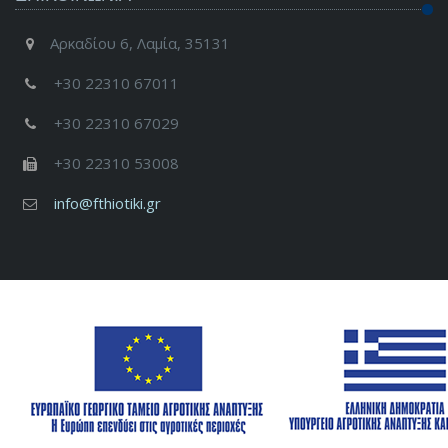
Αρκαδίου 6, Λαμία, 35131
+30 22310 67011
+30 22310 67029
+30 22310 53008
info@fthiotiki.gr