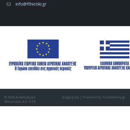
info@fthiotiki.gr
© 2026 Αναπτυξιακή
Διαχείριση
| Powered by YouDelivery.gr
Φθιώτιδας Α.Ε. ΟΤΑ