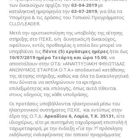
των δικαιούχων αρχίζει την
03-04-2019
με
καταληκτική ημερομηνία την
03-07-2019
, για όλα τα
Υπομέτρα & τις Δράσεις του Τοπικού Προγράμματος
CLLD/LEADER.
Μετά την οριστικοποίηση της υποβολής της αίτησης
στήριξης στο ΠΣΚΕ, ο/η δυνητικός/ή δικαιούχος,
οφείλουν, εντός προθεσμίας η οποία δεν μπορεί να
υπερβαίνει τις
Πέντε (5) εργάσιμες ημέρες
ήτοι έως
10/07/2019 ημέρα Τετάρτη και ώρα 15.00
, να
αποστείλουν στην ΟΤΔ: «ΑΝΑΠΤΥΞΙΑΚΗ ΦΘΙΩΤΙΔΑΣ
ΑΝΩΝΥΜΟΣ ΕΤΑΙΡΕΙΑ Ο.Τ.Α.» αποδεικτικό κατάθεσης
της αίτησης στήριξης, καθώς και όλα τα δικαιολογητικά
που δύναται να εκπληρώνουν τα κριτήρια
επιλεξιμότητας και επιλογής, όπως αυτά τίθενται
στους οδηγούς της κάθε υποδράσης.
Οι προτάσεις υποβάλλονται ηλεκτρονικά μέσω του
ηλεκτρονικού συστήματος ΠΣΚΕ, και εντύπως στην
έδρα της Ο.Τ.Δ.:
Αρκαδίου 6,
Λαμία, Τ.Κ. 35131,
είτε
ιδιοχείρως, είτε με συστημένη ταχυδρομική επιστολή ή
η
ταχυμεταφορά, με την ένδειξη
«Για την 1
πρόσκληση
εκδήλωσης ενδιαφέροντος του τοπικού προγράμματος