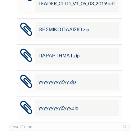
LEADER_CLLD_V1_06_03_2019.pdf
ΘΕΣΜΙΚΟ ΠΛΑΙΣΙΟ.zip
ΠΑΡΑΡΤΗΜΑ I.zip
yyyyyyyyyZyy.zip
yyyyyyyyyZyyy.zip