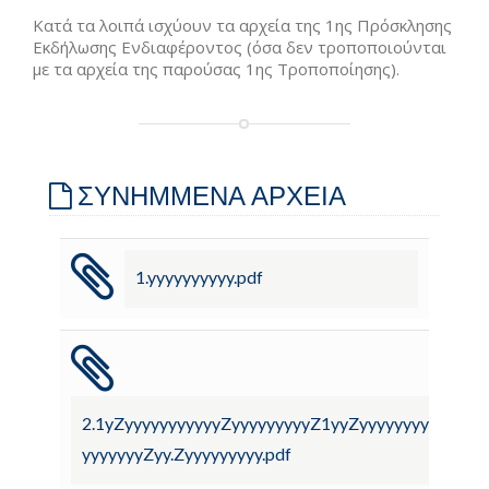
Κατά τα λοιπά ισχύουν τα αρχεία της 1ης Πρόσκλησης
Εκδήλωσης Ενδιαφέροντος (όσα δεν τροποποιούνται
με τα αρχεία της παρούσας 1ης Τροποποίησης).
ΣΥΝΗΜΜΕΝΑ ΑΡΧΕΙΑ
1.yyyyyyyyyy.pdf
2.1yZyyyyyyyyyyyZyyyyyyyyyZ1yyZyyyyyyyyyyZyyy.
yyyyyyyZyy.Zyyyyyyyyy.pdf