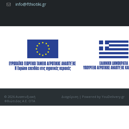
info@fthiotiki.gr
© 2026 Αναπτυξιακή
Διαχείριση
| Powered by YouDelivery.gr
Φθιώτιδας Α.Ε. ΟΤΑ