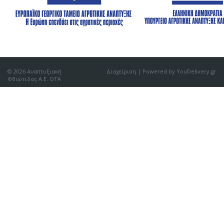
© 2026 Αναπτυξιακή
Διαχείριση
| Powered by YouDelivery.gr
Φθιώτιδας Α.Ε. ΟΤΑ