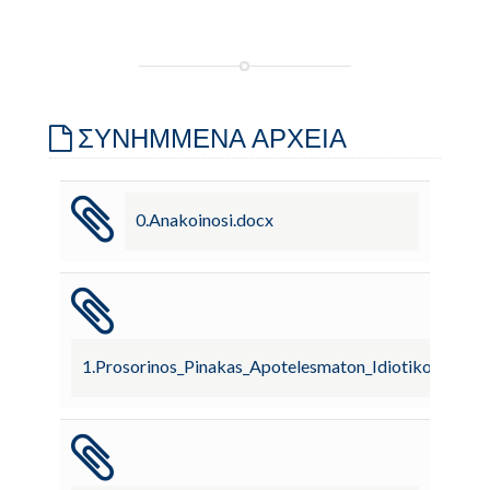
ΣΥΝΗΜΜΕΝΑ ΑΡΧΕΙΑ
0.Anakoinosi.docx
1.Prosorinos_Pinakas_Apotelesmaton_Idiotikon_Ergon