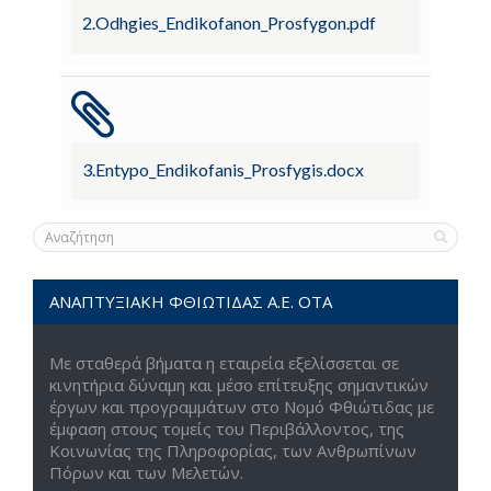
2.Odhgies_Endikofanon_Prosfygon.pdf
3.Entypo_Endikofanis_Prosfygis.docx
ΑΝΑΠΤΥΞΙΑΚΗ ΦΘΙΩΤΙΔΑΣ Α.Ε. ΟΤΑ
Με σταθερά βήματα η εταιρεία εξελίσσεται σε
κινητήρια δύναμη και μέσο επίτευξης σημαντικών
έργων και προγραμμάτων στο Νομό Φθιώτιδας με
έμφαση στους τομείς του Περιβάλλοντος, της
Κοινωνίας της Πληροφορίας, των Ανθρωπίνων
Πόρων και των Μελετών.