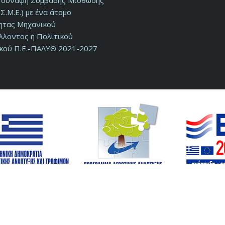
ν σύναψη Σύμβασης Μίσθωσης
Σ.Μ.Ε.) με ένα άτομο
τητας Μηχανικού
λλοντος ή Πολιτικού
κού Π.Ε.-ΠΑΛΥΘ 2021-2027