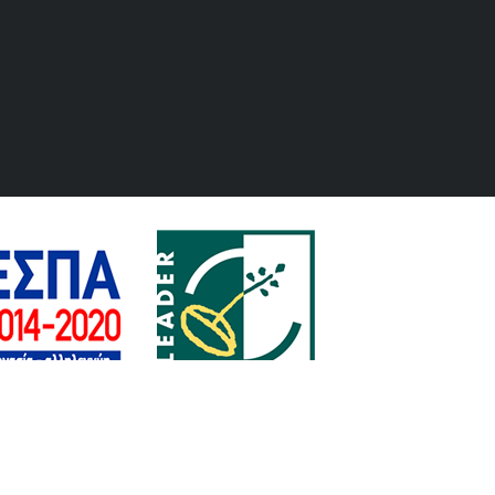
Διαχείριση
| Powered by YouDelivery.gr