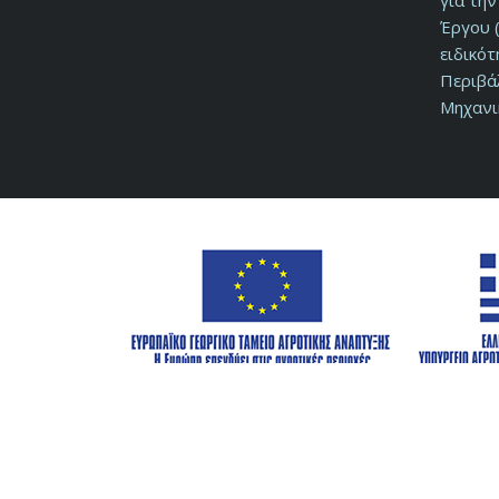
για τη
Έργου (
ειδικό
Περιβά
Μηχανι
© 2026 Αναπτυξιακή Φθιώτιδας Α.Ε. ΟΤΑ