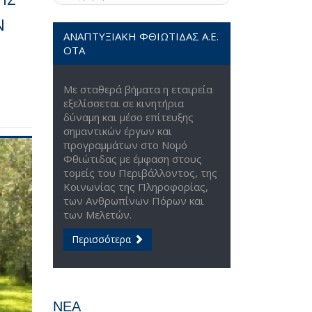
Ν
ΑΝΑΠΤΥΞΙΑΚΗ ΦΘΙΩΤΙΔΑΣ Α.Ε.
ΟΤΑ
Με σταθερά βήματα η εταιρεία
εξελίσσεται σε κινητήρια
δύναμη και μέσο επίτευξης
σημαντικών έργων και
προγραμμάτων στο Νομό
Φθιώτιδας με έμφαση στους
τομείς του Περιβάλλοντος, της
Κοινωνίας της Πληροφορίας,
των Ανθρωπίνων Πόρων και
των Μελετών.
Περισσότερα
ΝΕΑ