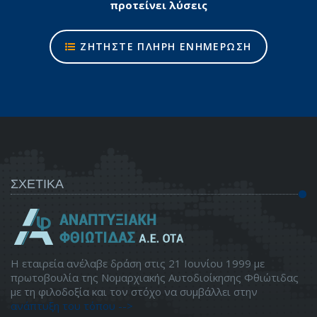
προτείνει λύσεις
ΖΗΤΗΣΤΕ ΠΛΗΡΗ ΕΝΗΜΕΡΩΣΗ
ΣΧΕΤΙΚΑ
Η εταιρεία ανέλαβε δράση στις 21 Ιουνίου 1999 με
πρωτοβουλία της Νομαρχιακής Αυτοδιοίκησης Φθιώτιδας
με τη φιλοδοξία και τον στόχο να συμβάλλει στην
ανάπτυξη του τόπου -->