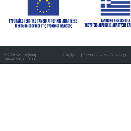
© 2026 Αναπτυξιακή
Διαχείριση
| Powered by YouDelivery.gr
Φθιώτιδας Α.Ε. ΟΤΑ