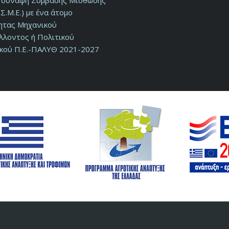
ν σύναψη Σύμβασης Μίσθωσης
Σ.Μ.Ε.) με ένα άτομο
τητας Μηχανικού
λλοντος ή Πολιτικού
κού Π.Ε.-ΠΑΛΥΘ 2021-2027