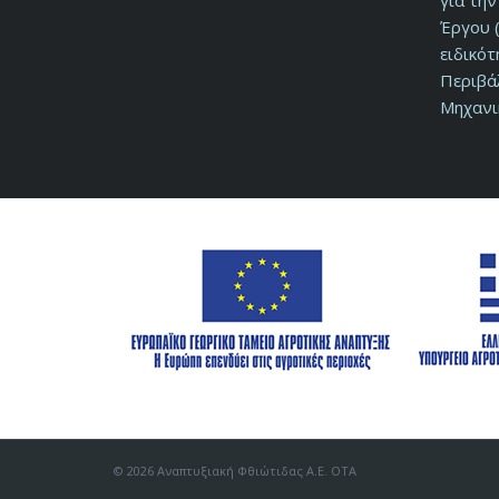
για τη
Έργου (
ειδικό
Περιβά
Μηχανι
© 2026 Αναπτυξιακή Φθιώτιδας Α.Ε. ΟΤΑ