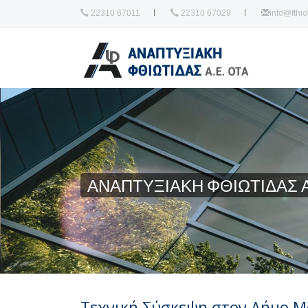
22310 67011
22310 67029
info@fthiot
ΑΝΑΠΤΥΞΙΑΚΗ ΦΘΙΩΤΙΔΑΣ Α
Τεχνική Σύσκεψη στον Δήμο Μ