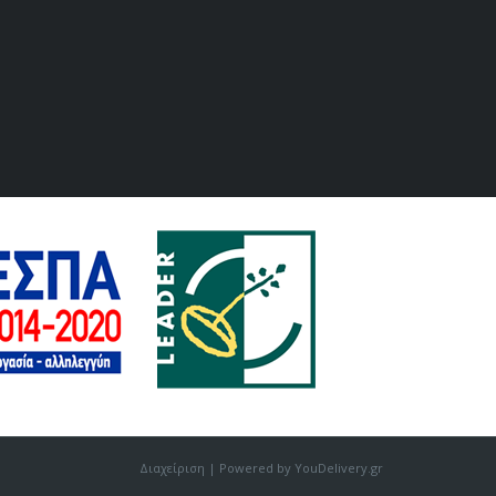
Διαχείριση
| Powered by YouDelivery.gr