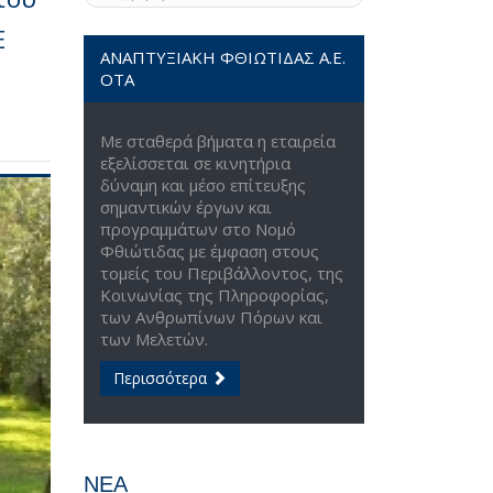
Ε
ΑΝΑΠΤΥΞΙΑΚΗ ΦΘΙΩΤΙΔΑΣ Α.Ε.
ΟΤΑ
Με σταθερά βήματα η εταιρεία
εξελίσσεται σε κινητήρια
δύναμη και μέσο επίτευξης
σημαντικών έργων και
προγραμμάτων στο Νομό
Φθιώτιδας με έμφαση στους
τομείς του Περιβάλλοντος, της
Κοινωνίας της Πληροφορίας,
των Ανθρωπίνων Πόρων και
των Μελετών.
Περισσότερα
ΝΕΑ