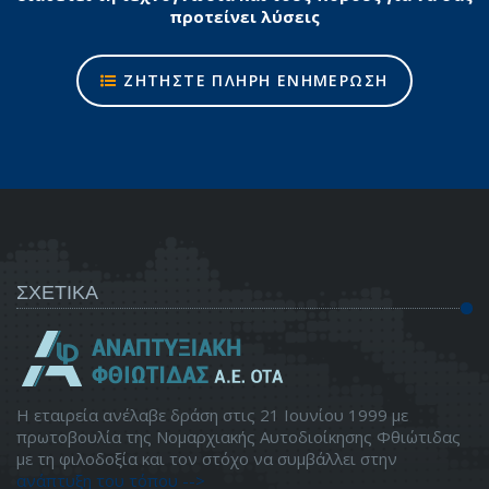
προτείνει λύσεις
ΖΗΤΗΣΤΕ ΠΛΗΡΗ ΕΝΗΜΕΡΩΣΗ
ΣΧΕΤΙΚΑ
Η εταιρεία ανέλαβε δράση στις 21 Ιουνίου 1999 με
πρωτοβουλία της Νομαρχιακής Αυτοδιοίκησης Φθιώτιδας
με τη φιλοδοξία και τον στόχο να συμβάλλει στην
ανάπτυξη του τόπου -->