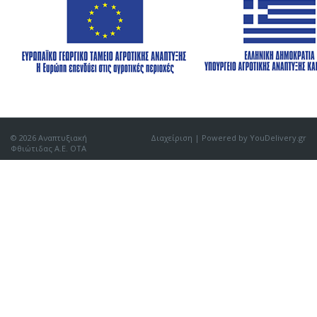
© 2026 Αναπτυξιακή
Διαχείριση
| Powered by YouDelivery.gr
Φθιώτιδας Α.Ε. ΟΤΑ