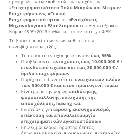
προκηρύξεων των καθεστώτων ενισχύσεων
«
Επιχειρηματικότητα Πολύ Μικρών και Μικρών
Επιχειρήσεων
»,
«
Γενική
Επιχειρηματικότητα
»
και
«
Ενισχύσεις
Μηχανολογικού Εξοπλισμού
»
του Αναπτυξιακού
Νόμου 4399/2016 καθώς και τα αντίστοιχα ΦΕΚ.
Τα βασικά σημεία των νέων καθεστώτων
συνοψίζονται ως εξής:
Τα ποσοστά ενίσχυσης φτάνουν
έως 55%.
Προβλέπονται
ενισχύσεις έως 10.000.000 € /
επενδυτικό σχέδιο και έως 30.000.000 € /
όμιλο επιχειρήσεων
.
Παρέχεται η δυνατότητα
ενισχύσεων πλέον
των 500.000 € και στον πρωτογενή τομέα
Κίνητρα με την μορφή
επιδότησης,
φοροαπαλλαγής, ενίσχυσης της
απασχόλησης, leasing κ.α
.
Ενισχύσεις για
ίδρυση, εκσυγχρονισμό,
επέκταση και επαναλειτουργία
επιχειρηματικών εγκαταστάσεων
Επιλέξιμοι κλάδοι δραστηριότητας
όπως
Ξενοδοχεία, Βιομηχανίες, Βιοτεχνίες,