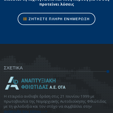
προτείνει λύσεις
ΖΗΤΗΣΤΕ ΠΛΗΡΗ ΕΝΗΜΕΡΩΣΗ
ΣΧΕΤΙΚΑ
Η εταιρεία ανέλαβε δράση στις 21 Ιουνίου 1999 με
πρωτοβουλία της Νομαρχιακής Αυτοδιοίκησης Φθιώτιδας
με τη φιλοδοξία και τον στόχο να συμβάλλει στην
ανάπτυξη του τόπου -->