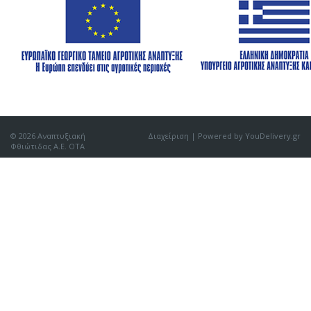
© 2026 Αναπτυξιακή
Διαχείριση
| Powered by YouDelivery.gr
Φθιώτιδας Α.Ε. ΟΤΑ