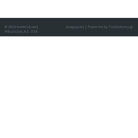
© 2026 Αναπτυξιακή
Διαχείριση
| Powered by YouDelivery.gr
Φθιώτιδας Α.Ε. ΟΤΑ