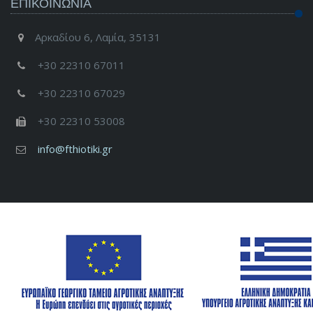
ΕΠΙΚΟΙΝΩΝΊΑ
Αρκαδίου 6, Λαμία, 35131
+30 22310 67011
+30 22310 67029
+30 22310 53008
info@fthiotiki.gr